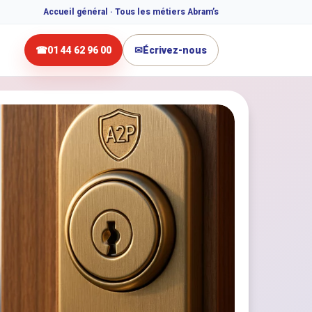
Accueil général · Tous les métiers Abram’s
☎
01 44 62 96 00
✉
Écrivez-nous