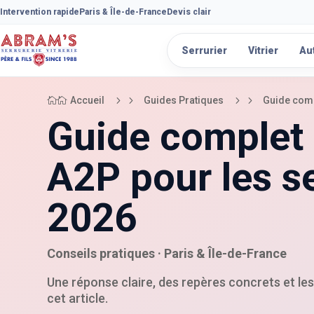
Intervention rapide
Paris & Île-de-France
Devis clair
Serrurier
Vitrier
Au
5
5
Accueil
Guides Pratiques
Guide comp

Guide complet
A2P pour les s
2026
Conseils pratiques · Paris & Île-de-France
Une réponse claire, des repères concrets et le
cet article.