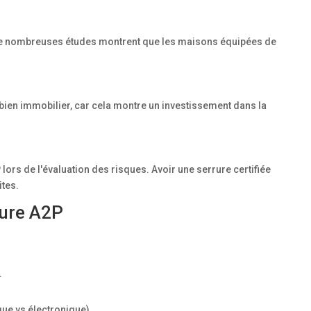
 De nombreuses études montrent que les maisons équipées de
 bien immobilier, car cela montre un investissement dans la
rs de l'évaluation des risques. Avoir une serrure certifiée
ites.
rure A2P
.
ue vs électronique).