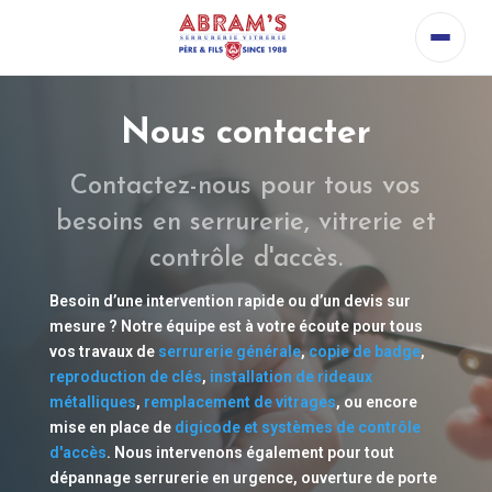
Nous contacter
Contactez-nous pour tous vos
besoins en serrurerie, vitrerie et
contrôle d'accès.
Besoin d’une intervention rapide ou d’un devis sur
mesure ? Notre équipe est à votre écoute pour tous
vos travaux de
serrurerie générale
,
copie de badge
,
reproduction de clés
,
installation de rideaux
métalliques
,
remplacement de vitrages
, ou encore
mise en place de
digicode et systèmes de contrôle
d'accès
. Nous intervenons également pour tout
dépannage serrurerie en urgence, ouverture de porte