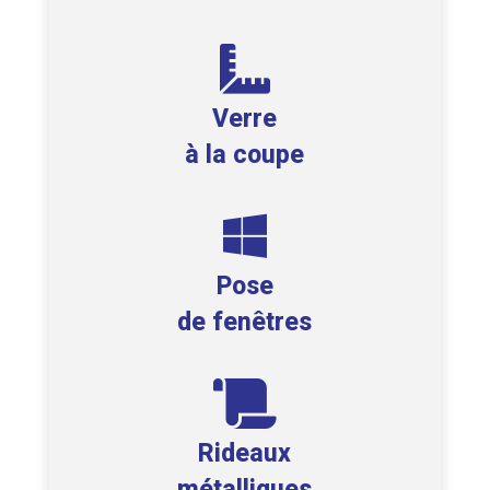

Verre
à la coupe

Pose
de fenêtres

Rideaux
métalliques