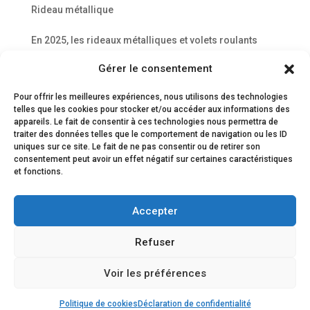
Rideau métallique
En 2025, les rideaux métalliques et volets roulants
évoluent vite : motorisations plus silencieuses et
Gérer le consentement
connectées, essor du volet solaire, exigences de
sécurité renforcées. Voici l’essentiel pour moderniser
Pour offrir les meilleures expériences, nous utilisons des technologies
vos fermetures en habitation ou en commerce, en
telles que les cookies pour stocker et/ou accéder aux informations des
respectant...
appareils. Le fait de consentir à ces technologies nous permettra de
traiter des données telles que le comportement de navigation ou les ID
uniques sur ce site. Le fait de ne pas consentir ou de retirer son
consentement peut avoir un effet négatif sur certaines caractéristiques
et fonctions.
ACCUEIL
Serrurier Paris
Vitrier Paris
Menuiserie Métallique
Dépannage urgent
Accepter
Refuser
Conçu Par
Elegant Themes
| Propulsé Par
WordPress
Voir les préférences
★
☎
✉
Avis clients
Intervention
Devis/contact
Politique de cookies
Déclaration de confidentialité