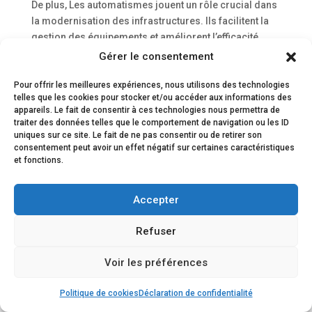
De plus, Les automatismes jouent un rôle crucial dans
la modernisation des infrastructures. Ils facilitent la
gestion des équipements et améliorent l’efficacité.
Dans cet article, nous allons explorer comment
Gérer le consentement
optimiser votre installation d’automatismes, en...
Pour offrir les meilleures expériences, nous utilisons des technologies
telles que les cookies pour stocker et/ou accéder aux informations des
appareils. Le fait de consentir à ces technologies nous permettra de
traiter des données telles que le comportement de navigation ou les ID
ACCUEIL
Serrurier Paris
Vitrier Paris
uniques sur ce site. Le fait de ne pas consentir ou de retirer son
Menuiserie Métallique
Dépannage urgent
consentement peut avoir un effet négatif sur certaines caractéristiques
et fonctions.
Accepter
Conçu Par
Elegant Themes
| Propulsé Par
WordPress
Refuser
Voir les préférences
★
☎
✉
Avis clients
Intervention
Devis/contact
Politique de cookies
Déclaration de confidentialité