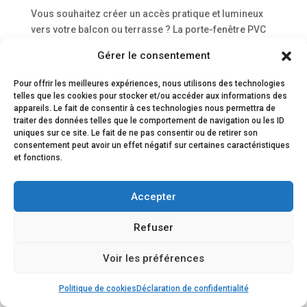
Vous souhaitez créer un accès pratique et lumineux
vers votre balcon ou terrasse ? La porte-fenêtre PVC
est la solution la plus prisée pour combiner
Gérer le consentement
esthétique, isolation et budget maîtrisé. Découvrez
notre guide complet pour bien la choisir et réussir
Pour offrir les meilleures expériences, nous utilisons des technologies
votre projet en...
telles que les cookies pour stocker et/ou accéder aux informations des
appareils. Le fait de consentir à ces technologies nous permettra de
traiter des données telles que le comportement de navigation ou les ID
uniques sur ce site. Le fait de ne pas consentir ou de retirer son
consentement peut avoir un effet négatif sur certaines caractéristiques
ACCUEIL
Serrurier Paris
Vitrier Paris
et fonctions.
Menuiserie Métallique
Dépannage urgent
Accepter
Conçu Par
Elegant Themes
| Propulsé Par
WordPress
Refuser
Voir les préférences
★
☎
✉
Avis clients
Intervention
Devis/contact
Politique de cookies
Déclaration de confidentialité