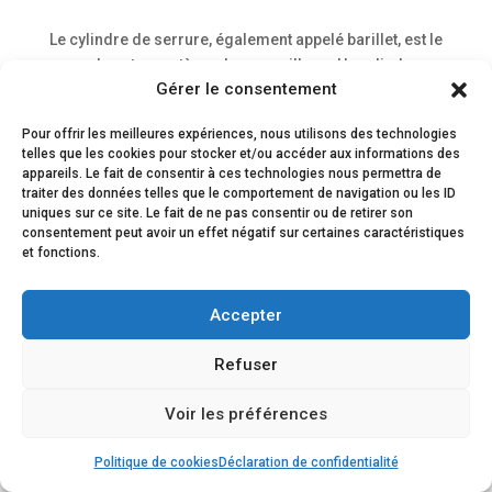
Le cylindre de serrure, également appelé barillet, est le
cœur de votre système de verrouillage. Un cylindre
Gérer le consentement
usé, abîmé ou obsolète peut compromettre la sécurité
de votre habitation. Découvrez dans ce guide
Pour offrir les meilleures expériences, nous utilisons des technologies
pourquoi, quand et comment vous devez envisager
telles que les cookies pour stocker et/ou accéder aux informations des
le...
appareils. Le fait de consentir à ces technologies nous permettra de
traiter des données telles que le comportement de navigation ou les ID
uniques sur ce site. Le fait de ne pas consentir ou de retirer son
consentement peut avoir un effet négatif sur certaines caractéristiques
et fonctions.
ACCUEIL
Serrurier Paris
Vitrier Paris
Menuiserie Métallique
Dépannage urgent
Accepter
Refuser
Conçu Par
Elegant Themes
| Propulsé Par
WordPress
Voir les préférences
★
☎
✉
Avis clients
Intervention
Devis/contact
Politique de cookies
Déclaration de confidentialité